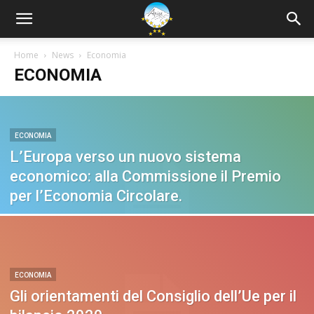
Home
News
Economia
ECONOMIA
ECONOMIA
L’Europa verso un nuovo sistema
economico: alla Commissione il Premio
per l’Economia Circolare.
ECONOMIA
Gli orientamenti del Consiglio dell’Ue per il