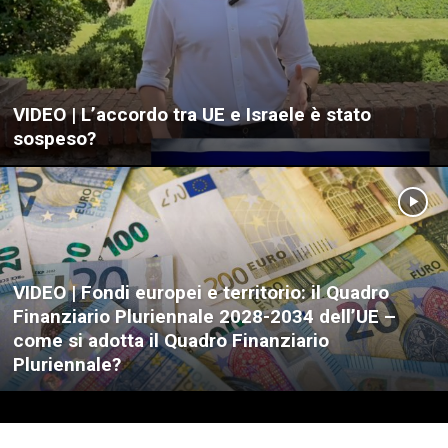
VIDEO | L’accordo tra UE e Israele è stato
sospeso?
VIDEO | Fondi europei e territorio: il Quadro
Finanziario Pluriennale 2028-2034 dell’UE –
come si adotta il Quadro Finanziario
Pluriennale?