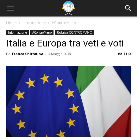
Home
Informazione
#ControMano
Informazione
#ControMano
Rubrica CONTROMANO
Italia e Europa tra veti e voti
Da
Franco Chittolina
-
4 Maggio 2018
1110