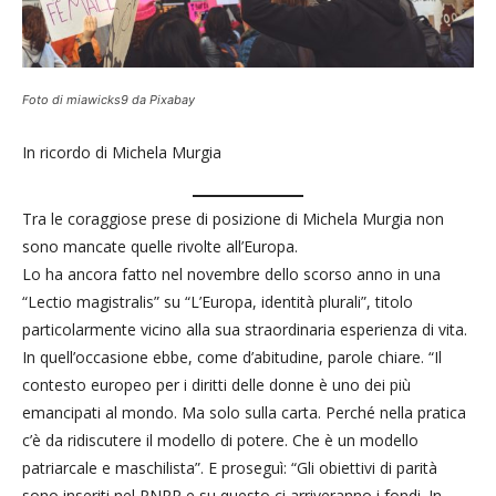
Foto di miawicks9 da Pixabay
In ricordo di Michela Murgia
Tra le coraggiose prese di posizione di Michela Murgia non
sono mancate quelle rivolte all’Europa.
Lo ha ancora fatto nel novembre dello scorso anno in una
“Lectio magistralis” su “L’Europa, identità plurali”, titolo
particolarmente vicino alla sua straordinaria esperienza di vita.
In quell’occasione ebbe, come d’abitudine, parole chiare. “Il
contesto europeo per i diritti delle donne è uno dei più
emancipati al mondo. Ma solo sulla carta. Perché nella pratica
c’è da ridiscutere il modello di potere. Che è un modello
patriarcale e maschilista”. E proseguì: “Gli obiettivi di parità
sono inseriti nel PNRR e su questo ci arriveranno i fondi. In