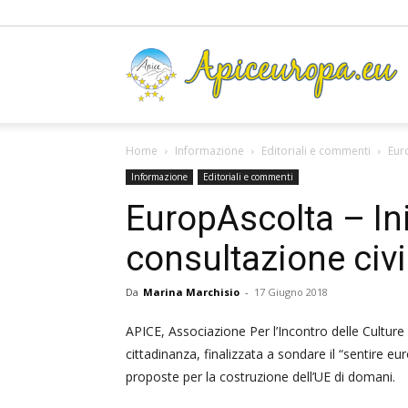
A
Home
Informazione
Editoriali e commenti
Euro
Informazione
Editoriali e commenti
EuropAscolta – Ini
consultazione civ
Da
Marina Marchisio
-
17 Giugno 2018
APICE, Associazione Per l’Incontro delle Culture
cittadinanza, finalizzata a sondare il “sentire eu
proposte per la costruzione dell’UE di domani.