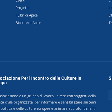
Eventi
C
Progetti
La
I Libri di Apice
L’
Biblioteca Apice
Tr
ociazione Per l'Incontro delle Culture in
S
opa
ssociazione e un gruppo di lavoro, in rete con soggetti della
tà civile organizzata, per informare e sensibilizzare sui temi
a politica e delle culture europee e animare approfondimenti