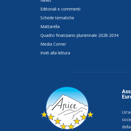
News
Editoriali e commenti
Schede tematiche
Mattarella
Quadro finanziario pluriennale 2028-2034
Media Corner
Inviti alla lettura
Ass
Eur
Un’a
socie
dell