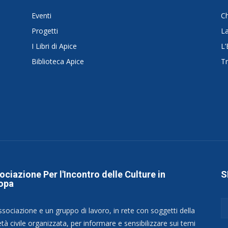
Eventi
C
Progetti
La
I Libri di Apice
L’
Biblioteca Apice
Tr
ociazione Per l'Incontro delle Culture in
S
opa
ssociazione e un gruppo di lavoro, in rete con soggetti della
tà civile organizzata, per informare e sensibilizzare sui temi