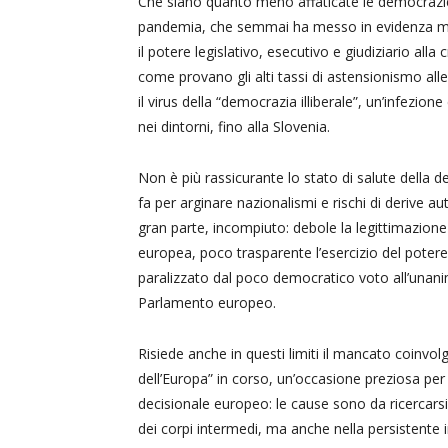
Che siano quanto meno affaticate le democrazie 
pandemia, che semmai ha messo in evidenza maless
il potere legislativo, esecutivo e giudiziario alla 
come provano gli alti tassi di astensionismo alle
il virus della “democrazia illiberale”, un’infez
nei dintorni, fino alla Slovenia.
Non è più rassicurante lo stato di salute della d
fa per arginare nazionalismi e rischi di derive au
gran parte, incompiuto: debole la legittimazion
europea, poco trasparente l’esercizio del potere
paralizzato dal poco democratico voto all’unanim
Parlamento europeo.
Risiede anche in questi limiti il mancato coinvol
dell’Europa” in corso, un’occasione preziosa per
decisionale europeo: le cause sono da ricercars
dei corpi intermedi, ma anche nella persistente 