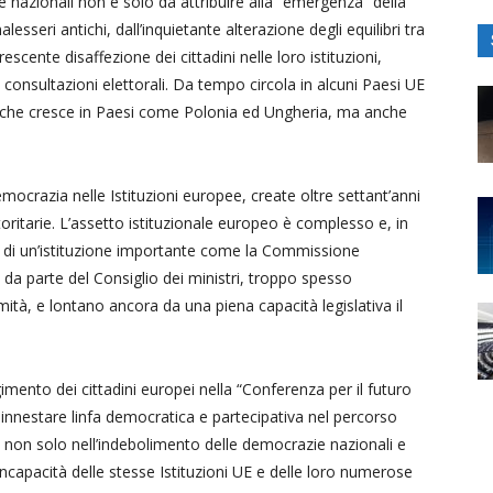
nazionali non è solo da attribuire alla “emergenza” della
eri antichi, dall’inquietante alterazione degli equilibri tra
crescente disaffezione dei cittadini nelle loro istituzioni,
 consultazioni elettorali. Da tempo circola in alcuni Paesi UE
ione che cresce in Paesi come Polonia ed Ungheria, ma anche
emocrazia nelle Istituzioni europee, create oltre settant’anni
toritarie. L’assetto istituzionale europeo è complesso e, in
e di un’istituzione importante come la Commissione
 da parte del Consiglio dei ministri, troppo spesso
ità, e lontano ancora da una piena capacità legislativa il
gimento dei cittadini europei nella “Conferenza per il futuro
 innestare linfa democratica e partecipativa nel percorso
i non solo nell’indebolimento delle democrazie nazionali e
incapacità delle stesse Istituzioni UE e delle loro numerose