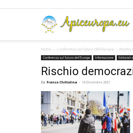
A
Home
Conferenza sul futuro dell'Europa
Rischio
Conferenza sul futuro dell'Europa
Informazione
Editoriali
Rischio democraz
Da
Franco Chittolina
-
16 Dicembre 2021