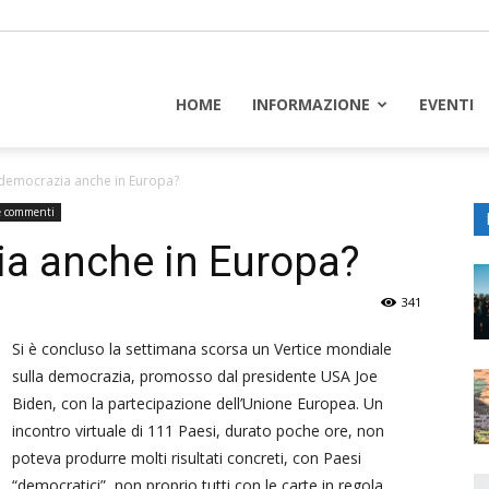
piceuropa
HOME
INFORMAZIONE
EVENTI
 democrazia anche in Europa?
 e commenti
ia anche in Europa?
341
Si è concluso la settimana scorsa un Vertice mondiale
sulla democrazia, promosso dal presidente USA Joe
Biden, con la partecipazione dell’Unione Europea. Un
incontro virtuale di 111 Paesi, durato poche ore, non
poteva produrre molti risultati concreti, con Paesi
“democratici”, non proprio tutti con le carte in regola,