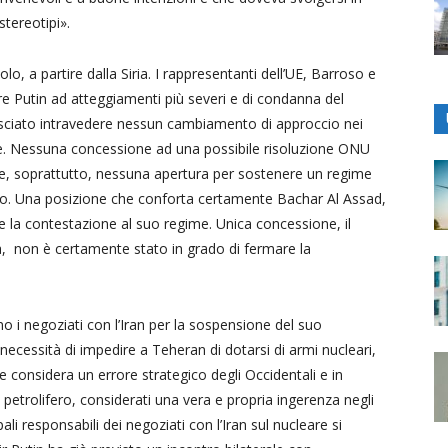
tereotipi».
lo, a partire dalla Siria. I rappresentanti dell’UE, Barroso e
 Putin ad atteggiamenti più severi e di condanna del
sciato intravedere nessun cambiamento di approccio nei
one. Nessuna concessione ad una possibile risoluzione ONU
e, soprattutto, nessuna apertura per sostenere un regime
iano. Una posizione che conforta certamente Bachar Al Assad,
 e la contestazione al suo regime. Unica concessione, il
a, non è certamente stato in grado di fermare la
o i negoziati con l’Iran per la sospensione del suo
ecessità di impedire a Teheran di dotarsi di armi nucleari,
e considera un errore strategico degli Occidentali e in
o petrolifero, considerati una vera e propria ingerenza negli
ipali responsabili dei negoziati con l’Iran sul nucleare si