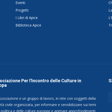
Eventi
C
Progetti
La
I Libri di Apice
L’
Biblioteca Apice
Tr
ociazione Per l'Incontro delle Culture in
S
opa
ssociazione e un gruppo di lavoro, in rete con soggetti della
tà civile organizzata, per informare e sensibilizzare sui temi
a politica e delle culture europee e animare approfondimenti