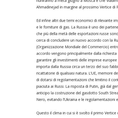
riuniranno a metà giugno a Mosca e che Vladimir
Ahmadinejad in margine al prossimo Vertice di P
Ed infine altri due temi economici di rilevante i
e le forniture di gas. La Russia è uno dei parte
che più della metà delle esportazioni russe sono
cerca di concludere un nuovo accordo con la Ru
(Organizzazione Mondiale del Commercio) entro la
accordo vengono principalmente dalla richiesta di 
garantire gli investimenti delle imprese europee 
importa dalla Russia circa un terzo del suo fab
ricattatorie di qualsiasi natura. L’UE, memore del
di dotarsi di regolamentazioni che limitino il c
piaciuta ai Russi. La risposta di Putin, già dal g
anticipo la costruzione del gasdotto South Strea
Nero, evitando l’Ukraina e le regolamentazioni 
Questo il clima in cui si è svolto il primo Verti