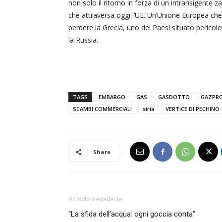
non solo il ritorno in forza di un intransigente 
che attraversa oggi l’UE. Un’Unione Europea che 
perdere la Grecia, uno dei Paesi situato perico
la Russia.
TAGS
EMBARGO
GAS
GASDOTTO
GAZPR
SCAMBI COMMERCIALI
siria
VERTICE DI PECHINO
Share
Articolo precedente
“La sfida dell’acqua: ogni goccia conta”