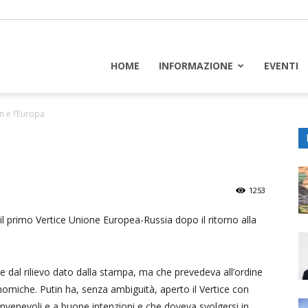
piceuropa
HOME
INFORMAZIONE
EVENTI
n e l’Europa
1253
il primo Vertice Unione Europea-Russia dopo il ritorno alla
e dal rilievo dato dalla stampa, ma che prevedeva all’ordine
nomiche. Putin ha, senza ambiguità, aperto il Vertice con
nvenevoli e a buone intenzioni e che doveva svolgersi in