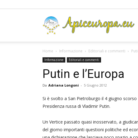
A
Home
Informazione
Editoriali e commenti
Puti
Informazione
Editoriali e commenti
Putin e l’Europa
Da
Adriana Longoni
-
5 Giugno 2012
Si è svolto a San Pietroburgo il 4 giugno scorso 
Presidenza russa di Vladimir Putin.
Un Vertice passato quasi inosservato, a giudicar
del giorno importanti questioni politiche ed eco
una dichiarazione che lasciava poco spazio a co