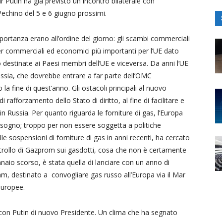
 Putin ha già previsto un incontro bilaterale con
echino del 5 e 6 giugno prossimi.
mportanza erano all’ordine del giorno: gli scambi commerciali
ner commerciali ed economici più importanti per l’UE dato
 destinate ai Paesi membri dell’UE e viceversa. Da anni l’UE
ssia, che dovrebbe entrare a far parte dell’OMC
 fine di quest’anno. Gli ostacoli principali al nuovo
rafforzamento dello Stato di diritto, al fine di facilitare e
in Russia. Per quanto riguarda le forniture di gas, l’Europa
bisogno; troppo per non essere soggetta a politiche
le sospensioni di forniture di gas in anni recenti, ha cercato
ontrollo di Gazprom sui gasdotti, cosa che non è certamente
ennaio scorso, è stata quella di lanciare con un anno di
m, destinato a convogliare gas russo all’Europa via il Mar
europee.
ce con Putin di nuovo Presidente. Un clima che ha segnato