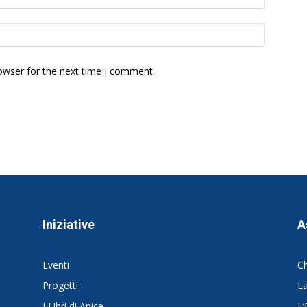
owser for the next time I comment.
Iniziative
A
Eventi
C
Progetti
La
I Libri di Apice
L’