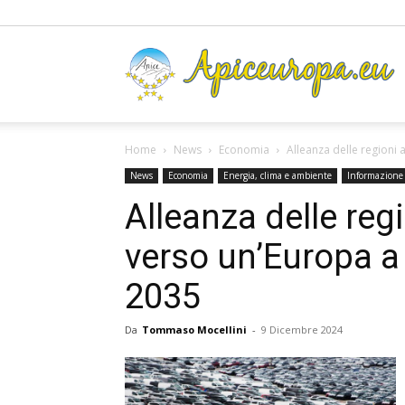
A
Home
News
Economia
Alleanza delle regioni 
News
Economia
Energia, clima e ambiente
Informazione
Alleanza delle reg
verso un’Europa a 
2035
Da
Tommaso Mocellini
-
9 Dicembre 2024