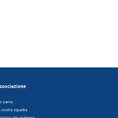
ssociazione
hi siamo
 nostra squadra
Europa che vogliamo