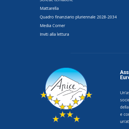
Mattarella
Quadro finanziario pluriennale 2028-2034
Media Corner
Inviti alla lettura
Ass
Eur
Un’a
socie
dell
e co
un’at