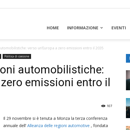
piceuropa
HOME
INFORMAZIONE
EVENTI
automobilistiche: verso un’Europa a zero emissioni entro il 2035
Politica di coesione
ioni automobilistiche:
zero emissioni entro il
107
Il 29 novembre si è tenuta a Monza la terza conferenza
annuale dell’
Alleanza delle regioni automotive
, fondata