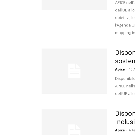
APICE nell
dell’UE all
obiettivi, l
l’Agenda Ur
mapping in 
Dispon
sosten
Apice
-
10 
Disponibile
APICE nell
dell’UE allo
Dispon
inclus
Apice
-
6 A