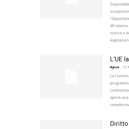
Disponibil
occupazion
“Opportunit
All’ intern
ricerca e d
legislazion
L’UE l
Apice
-
21 
La Commiss
programma c
continental
aprirà una 
complessivo
Diritto