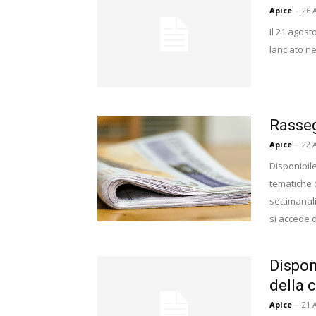
Apice
-
26 
Il 21 agost
lanciato ne
Rasseg
Apice
-
22 
Disponibile
tematiche d
settimanali
si accede 
Dispon
della 
Apice
-
21 