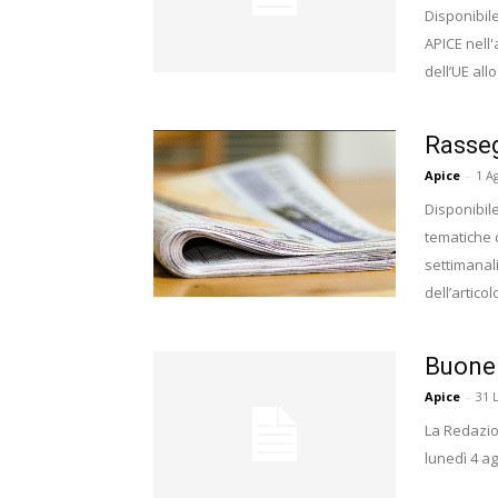
Disponibile
APICE nell
dell’UE allo
Rasseg
Apice
-
1 A
Disponibile
tematiche d
settimanali 
dell’artico
Buone
Apice
-
31 
La Redazio
lunedì 4 ag