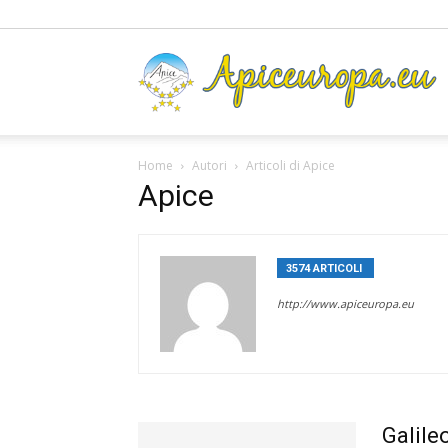
A
Home
Autori
Articoli di Apice
Apice
3574 ARTICOLI
16 COMME
http://www.apiceuropa.eu
Galileo