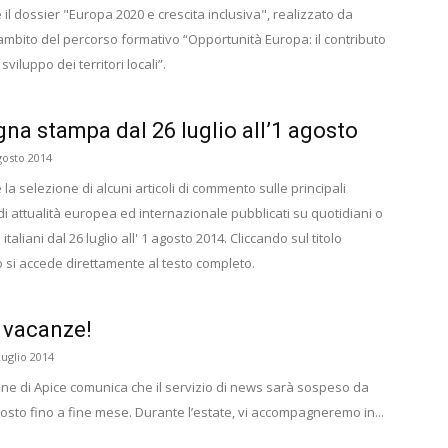
 il dossier "Europa 2020 e crescita inclusiva", realizzato da
'ambito del percorso formativo “Opportunità Europa: il contributo
 sviluppo dei territori locali”.
na stampa dal 26 luglio all’1 agosto
gosto 2014
 la selezione di alcuni articoli di commento sulle principali
i attualità europea ed internazionale pubblicati su quotidiani o
italiani dal 26 luglio all' 1 agosto 2014. Cliccando sul titolo
lo si accede direttamente al testo completo.
 vacanze!
Luglio 2014
ne di Apice comunica che il servizio di news sarà sospeso da
osto fino a fine mese. Durante l’estate, vi accompagneremo in...