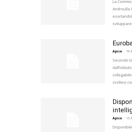
La Commiss
Androulla V
esortandoli
sviluppare
Euroba
Apice
-
19 
Secondo la
dall’istit
collegabile
svoltesi co
Dispon
intell
Apice
-
15 
Disponibile