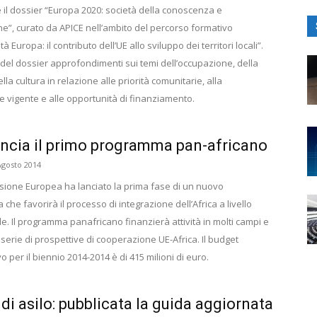
e il dossier “Europa 2020: società della conoscenza e
e”, curato da APICE nell’ambito del percorso formativo
à Europa: il contributo dell’UE allo sviluppo dei territori locali”.
o del dossier approfondimenti sui temi dell’occupazione, della
ella cultura in relazione alle priorità comunitarie, alla
e vigente e alle opportunità di finanziamento.
ancia il primo programma pan-africano
Agosto 2014
ione Europea ha lanciato la prima fase di un nuovo
he favorirà il processo di integrazione dell’Africa a livello
e. Il programma panafricano finanzierà attività in molti campi e
serie di prospettive di cooperazione UE-Africa. Il budget
 per il biennio 2014-2014 è di 415 milioni di euro.
 di asilo: pubblicata la guida aggiornata