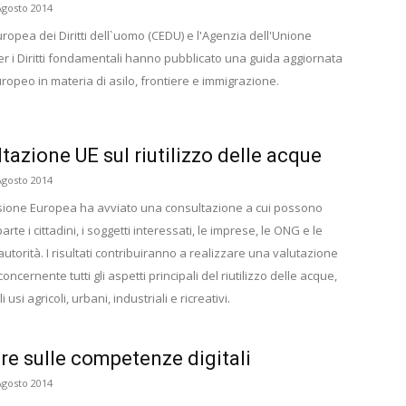
Agosto 2014
ropea dei Diritti dell`uomo (CEDU) e l'Agenzia dell'Unione
r i Diritti fondamentali hanno pubblicato una guida aggiornata
europeo in materia di asilo, frontiere e immigrazione.
tazione UE sul riutilizzo delle acque
Agosto 2014
ione Europea ha avviato una consultazione a cui possono
rte i cittadini, i soggetti interessati, le imprese, le ONG e le
utorità. I risultati contribuiranno a realizzare una valutazione
concernente tutti gli aspetti principali del riutilizzo delle acque,
 usi agricoli, urbani, industriali e ricreativi.
ere sulle competenze digitali
Agosto 2014