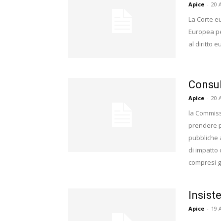
Apice
-
20 
La Corte eu
Europea pe
al diritto 
Consul
Apice
-
20 
la Commiss
prendere pa
pubbliche a
di impatto 
compresi gli
Insist
Apice
-
19 