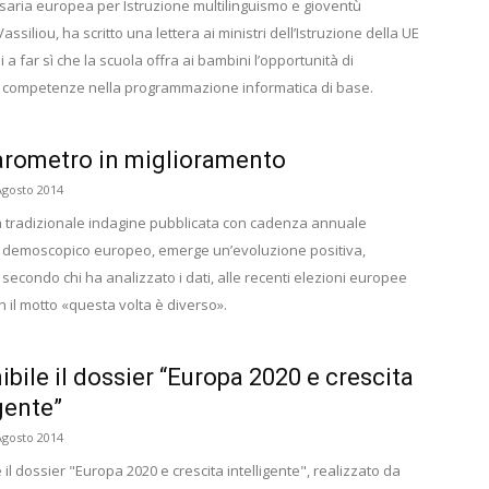
aria europea per Istruzione multilinguismo e gioventù
assiliou, ha scritto una lettera ai ministri dell’Istruzione della UE
 a far sì che la scuola offra ai bambini l’opportunità di
 competenze nella programmazione informatica di base.
rometro in miglioramento
Agosto 2014
 tradizionale indagine pubblicata con cadenza annuale
uto demoscopico europeo, emerge un’evoluzione positiva,
 secondo chi ha analizzato i dati, alle recenti elezioni europee
n il motto «questa volta è diverso».
ibile il dossier “Europa 2020 e crescita
igente”
Agosto 2014
 il dossier "Europa 2020 e crescita intelligente", realizzato da