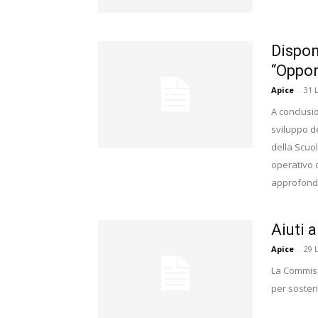
Dispon
“Oppor
Apice
-
31 
A conclusio
sviluppo de
della Scuol
operativo d
approfondi
Aiuti a
Apice
-
29 
La Commiss
per sostene