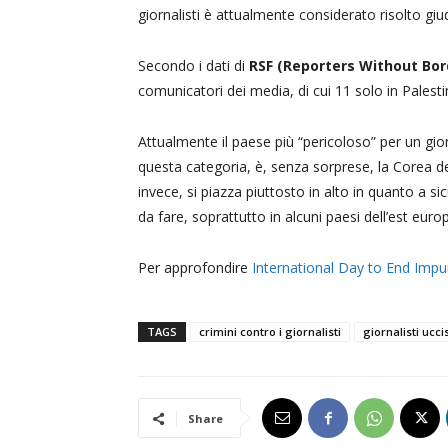
giornalisti è attualmente considerato risolto giu
Secondo i dati di
RSF (Reporters Without Bor
comunicatori dei media, di cui 11 solo in Palest
Attualmente il paese più “pericoloso” per un gio
questa categoria, è, senza sorprese, la Corea d
invece, si piazza piuttosto in alto in quanto a s
da fare, soprattutto in alcuni paesi dell’est eur
Per approfondire
International Day to End Impun
TAGS
crimini contro i giornalisti
giornalisti uccis
Share