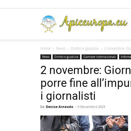
A
Home
News
Diritto e giustizia
2 novembre: Gior
News
Diritto e giustizia
Giornate internazionali
Inform
2 novembre: Giorn
porre fine all’impu
i giornalisti
Da
Denise Arneodo
-
9 Novembre 2023