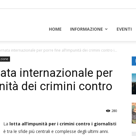
piceuropa
HOME
INFORMAZIONE
EVENTI
nata internazionale per porre fine all’impunità dei crimini contro i...
azione
ata internazionale per
nità dei crimini contro
280
La
lotta all’impunità per i crimini contro i giornalisti
è tra le sfide più centrali e complesse degli ultimi anni.