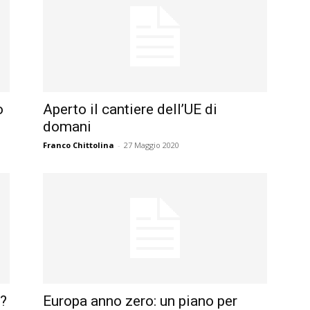
o
Aperto il cantiere dell’UE di
domani
Franco Chittolina
-
27 Maggio 2020
E?
Europa anno zero: un piano per