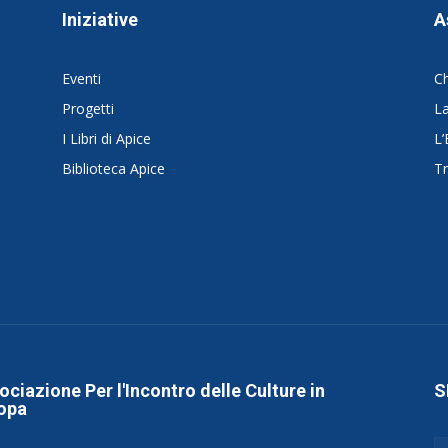
Iniziative
A
Eventi
C
Progetti
La
I Libri di Apice
L’
Biblioteca Apice
Tr
ociazione Per l'Incontro delle Culture in
S
opa