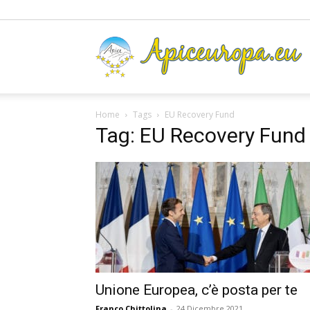
A
Home
Tags
EU Recovery Fund
Tag: EU Recovery Fund
Unione Europea, c’è posta per te
Franco Chittolina
-
24 Dicembre 2021