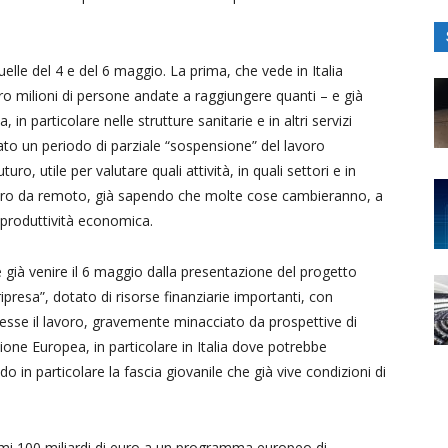
elle del 4 e del 6 maggio. La prima, che vede in Italia
ttro milioni di persone andate a raggiungere quanti – e già
 in particolare nelle strutture sanitarie e in altri servizi
tato un periodo di parziale “sospensione” del lavoro
uro, utile per valutare quali attività, in quali settori e in
avoro da remoto, già sapendo che molte cose cambieranno, a
di produttività economica.
ià venire il 6 maggio dalla presentazione del progetto
presa”, dotato di risorse finanziarie importanti, con
n esse il lavoro, gravemente minacciato da prospettive di
one Europea, in particolare in Italia dove potrebbe
o in particolare la fascia giovanile che già vive condizioni di
simi 100 miliardi di euro a un programma europeo di