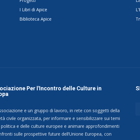
Progetti
La
I Libri di Apice
L’
Biblioteca Apice
Tr
ociazione Per l'Incontro delle Culture in
S
opa
ssociazione e un gruppo di lavoro, in rete con soggetti della
tà civile organizzata, per informare e sensibilizzare sui temi
a politica e delle culture europee e animare approfondimenti
nfronti sulle prospettive future dell’Unione Europea, con