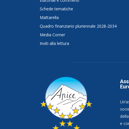
Editoriali e commenti
Schede tematiche
Mattarella
Quadro finanziario pluriennale 2028-2034
Media Corner
Inviti alla lettura
Ass
Eur
Un’a
socie
dell
e co