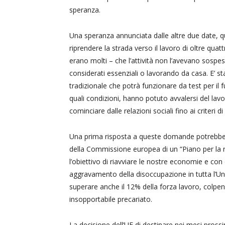
speranza.
Una speranza annunciata dalle altre due date, qu
riprendere la strada verso il lavoro di oltre qua
erano molti – che l’attività non l’avevano sospesa,
considerati essenziali o lavorando da casa. E’ s
tradizionale che potrà funzionare da test per il fut
quali condizioni, hanno potuto avvalersi del l
cominciare dalle relazioni sociali fino ai criteri 
Una prima risposta a queste domande potrebbe g
della Commissione europea di un “Piano per la ri
l’obiettivo di riavviare le nostre economie e co
aggravamento della disoccupazione in tutta l’Uni
superare anche il 12% della forza lavoro, colpend
insopportabile precariato.
La decisione dell’UE di destinare nei mesi pros