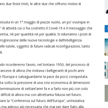
ano due feste tristi, le altre due che offrono motivi di
vissuta in un 1° maggio di piazze vuote, un po’ ovunque in
” di attività cui ci ha costretto il Covid-19 e il messaggio che
ima, né per quantità né per qualità. Si ridurranno i posti di
 progressione delle nuove tecnologie e dell’intelligenza
delle tutele, oggetto di future radicali riconfigurazioni, tanto
i.
ndo ricorderemo l’avvio, nel lontano 1950, del processo di
ncese di allora che invitava i belligeranti di pochi anni
re l’Europa e salvaguardarne la pace da poco conquistata.
ta sotto la pressione di una crisi economica di dimensioni
determinazione di settant’anni fa e a farlo non più con solo
fficili di allora ma con altrettanta fiducia nel futuro.
are la “Conferenza sul futuro dell’Europa”, un’iniziativa
 ma adesso più necessaria che mai per dare fiato alla