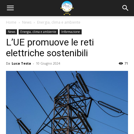
Home
News
Energia, clima e ambiente
News
Energia, clima e ambiente
Informazione
L’UE promuove le reti
elettriche sostenibili
Da
Luca Testa
-
10 Giugno 2024
71