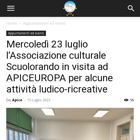
Home
Appuntamenti ed eventi
Appuntamenti ed eventi
Mercoledì 23 luglio
l’Associazione culturale
Scuolorando in visita ad
APICEUROPA per alcune
attività ludico-ricreative
Da
Apice
-
15 Luglio 2025
56