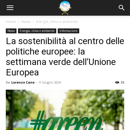
Home
News
Energia, clima e ambiente
News
Energia, clima e ambiente
Informazione
La sostenibilità al centro delle
politiche europee: la
settimana verde dell’Unione
Europea
Da
Lorenzo Cane
-
9 Giugno 2026
35