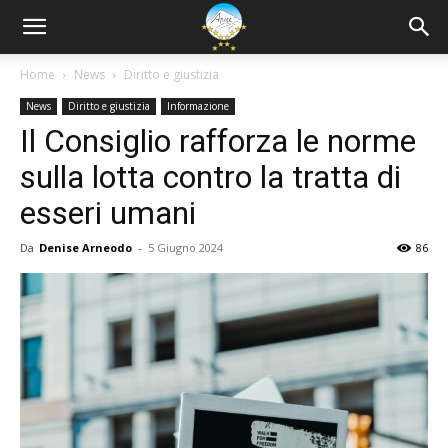
Home
News
Diritto e giustizia
News
Diritto e giustizia
Informazione
Il Consiglio rafforza le norme
sulla lotta contro la tratta di
esseri umani
Da
Denise Arneodo
-
5 Giugno 2024
86