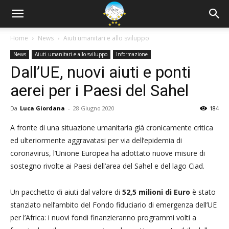
Home
News
Aiuti umanitari e allo sviluppo
News
Aiuti umanitari e allo sviluppo
Informazione
Dall’UE, nuovi aiuti e ponti
aerei per i Paesi del Sahel
Da
Luca Giordana
-
28 Giugno 2020
184
A fronte di una situazione umanitaria già cronicamente critica
ed ulteriormente aggravatasi per via dell’epidemia di
coronavirus, l’Unione Europea ha adottato nuove misure di
sostegno rivolte ai Paesi dell’area del Sahel e del lago Ciad.
Un pacchetto di aiuti dal valore di
52,5 milioni di Euro
è stato
stanziato nell’ambito del Fondo fiduciario di emergenza dell’UE
per l’Africa: i nuovi fondi finanzieranno programmi volti a