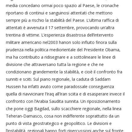
media concedano ormai poco spazio al Paese, le cronache
riportano di continui e sanguinosi attentati che mettono
sempre più a rischio la stabilità del Paese. L’ultima raffica di
attentati è avvenuta il 17 settembre, provocando un’altra
trentina di vittime. L’esperienza disastrosa dell’intervento
militare americano nel2003 hanon solo influito finora sulla
prudenza nella politica mediorientale del Presidente Obama,
ma ha contribuito a ridisegnare e a sottolineare le linee di
divisione che attraversano tutta la regione e che ne
condizionano grandemente la stabilità, e cioè il confronto fra
sunniti e sciiti. Sul piano regionale, la caduta di Saddam
Hussein ha infatti avuto come paradossale conseguenza
quella di riavvicinare l’Iraq all’Iran sciita e di esasperare invece il
confronto con l’Arabia Saudita sunnita. Un riposizionamento
che pone oggi Bagdad, sullo scacchiere regionale, nella linea
Teheran-Damasco, cosa non indifferente soprattutto da un
punto di vista geostrategico e geopolitico. Le divisioni e
l’instabilità regionali hanno forti ripercussioni anche sul fronte