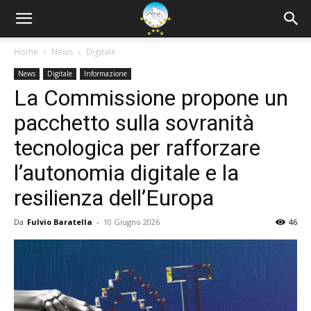
Home
News
Digitale
News
Digitale
Informazione
La Commissione propone un
pacchetto sulla sovranità
tecnologica per rafforzare
l’autonomia digitale e la
resilienza dell’Europa
Da
Fulvio Baratella
-
10 Giugno 2026
46