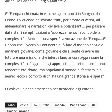
Alcide De Gasperi e Sergio Mattarella.
E’ l’Europa richiamata in vita, nei giorni scorsi in Spagna, da
Leone XIV quando ha invitato “tutti, per amore di verità, ad
abbandonare le narrazioni divisive e polarizzanti… per passare
dalle sterili semplificazioni all’apprezzamento fecondo della
complessità… Vedo qui una specifica vocazione dell’Europa…E’
il dono che il Vecchio Continente può fare al mondo se vuole
rimanere giovane, come giovane è chi si sente di avere un
futuro e una missione che interpellano ancora..Apprezzare la
complessità…rifuggire quegli approcci identitari che sembrano
rendere tutto chiaro, ma popolano il mondo di fantasmi e di
nemici: ecco il compito di chi ha una grande storia alle spalle”.
Ci voleva un papa americano per ricordarlo agli europei.
TAGS
calcio
G7
italia
mondo
Papa Leone
UE
Unione Europea