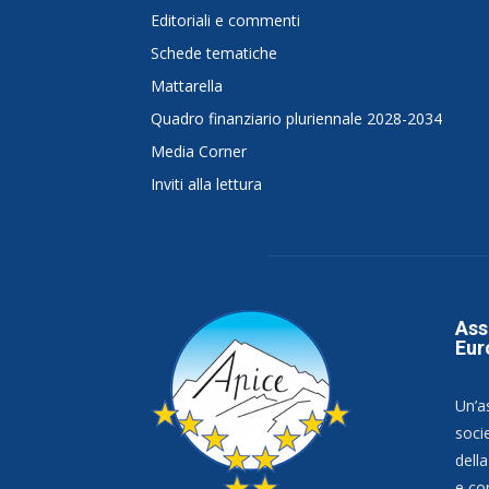
Editoriali e commenti
Schede tematiche
Mattarella
Quadro finanziario pluriennale 2028-2034
Media Corner
Inviti alla lettura
Ass
Eur
Un’a
socie
dell
e co