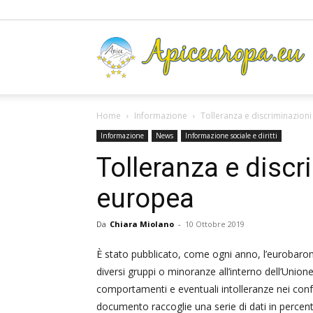
A
Home
Informazione
Tolleranza e discriminazion
Informazione
News
Informazione sociale e diritti
Tolleranza e discr
europea
Da
Chiara Miolano
-
10 Ottobre 2019
È stato pubblicato, come ogni anno, l’eurobaromet
diversi gruppi o minoranze all’interno dell’Unione
comportamenti e eventuali intolleranze nei con
documento raccoglie una serie di dati in percentua