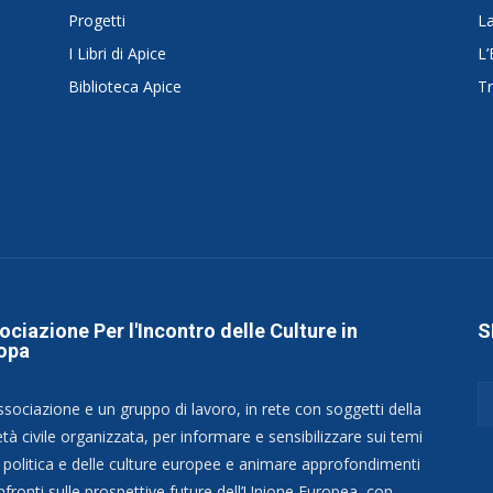
Progetti
La
I Libri di Apice
L’
Biblioteca Apice
Tr
ociazione Per l'Incontro delle Culture in
S
opa
ssociazione e un gruppo di lavoro, in rete con soggetti della
tà civile organizzata, per informare e sensibilizzare sui temi
a politica e delle culture europee e animare approfondimenti
nfronti sulle prospettive future dell’Unione Europea, con