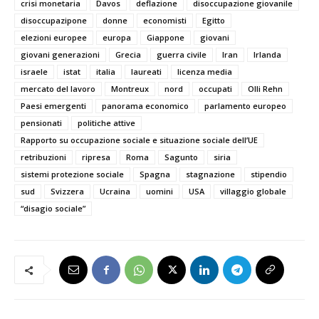
crisi monetaria
Davos
deflazione
disoccupazione giovanile
disoccupazipone
donne
economisti
Egitto
elezioni europee
europa
Giappone
giovani
giovani generazioni
Grecia
guerra civile
Iran
Irlanda
israele
istat
italia
laureati
licenza media
mercato del lavoro
Montreux
nord
occupati
Olli Rehn
Paesi emergenti
panorama economico
parlamento europeo
pensionati
politiche attive
Rapporto su occupazione sociale e situazione sociale dell’UE
retribuzioni
ripresa
Roma
Sagunto
siria
sistemi protezione sociale
Spagna
stagnazione
stipendio
sud
Svizzera
Ucraina
uomini
USA
villaggio globale
“disagio sociale”