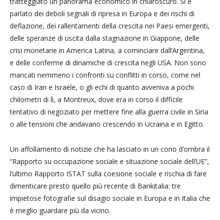
tratteggiato un panorama economico in chiaroscuro. Si è
parlato dei deboli segnali di ripresa in Europa e dei rischi di
deflazione, dei rallentamenti della crescita nei Paesi emergenti,
delle speranze di uscita dalla stagnazione in Giappone, delle
crisi monetarie in America Latina, a cominciare dall’Argentina,
e delle conferme di dinamiche di crescita negli USA. Non sono
mancati nemmeno i confronti su conflitti in corso, come nel
caso di Iran e Israele, o gli echi di quanto avveniva a pochi
chilometri di lì, a Montreux, dove era in corso il difficile
tentativo di negoziato per mettere fine alla guerra civile in Siria
o alle tensioni che andavano crescendo in Ucraina e in Egitto.
Un affollamento di notizie che ha lasciato in un cono d’ombra il
“Rapporto su occupazione sociale e situazione sociale dell’UE”,
l’ultimo Rapporto ISTAT sulla coesione sociale e rischia di fare
dimenticare presto quello più recente di Bankitalia: tre
impietose fotografie sul disagio sociale in Europa e in Italia che
è meglio guardare più da vicino.