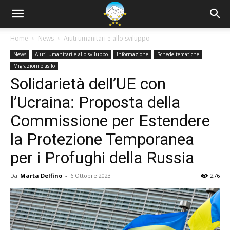
Home
News
Aiuti umanitari e allo sviluppo
News
Aiuti umanitari e allo sviluppo
Informazione
Schede tematiche
Migrazioni e asilo
Solidarietà dell’UE con
l’Ucraina: Proposta della
Commissione per Estendere
la Protezione Temporanea
per i Profughi della Russia
Da
Marta Delfino
-
6 Ottobre 2023
276