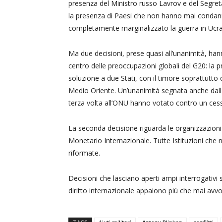
presenza del Ministro russo Lavrov e del Segreta
la presenza di Paesi che non hanno mai condannat
completamente marginalizzato la guerra in Ucra
Ma due decisioni, prese quasi all’unanimità, hann
centro delle preoccupazioni globali del G20: la p
soluzione a due Stati, con il timore soprattutto c
Medio Oriente. Un’unanimità segnata anche dalla 
terza volta all’ONU hanno votato contro un cess
La seconda decisione riguarda le organizzazion
Monetario Internazionale. Tutte Istituzioni che
riformate.
Decisioni che lasciano aperti ampi interrogativi 
diritto internazionale appaiono più che mai avvol