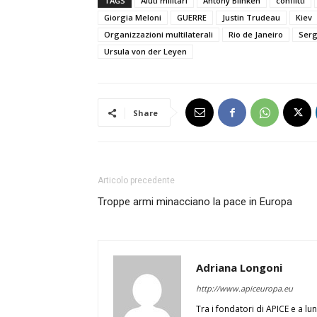
TAGS
Aiuti militari
Antony Blinken
conflitti
Giorgia Meloni
GUERRE
Justin Trudeau
Kiev
Organizzazioni multilaterali
Rio de Janeiro
Serg
Ursula von der Leyen
Share
Articolo precedente
Troppe armi minacciano la pace in Europa
Adriana Longoni
http://www.apiceuropa.eu
Tra i fondatori di APICE e a lu