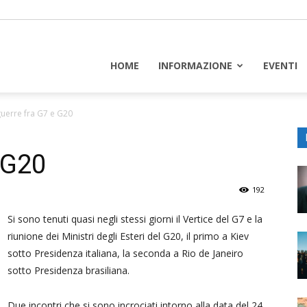
piceuropa
HOME
INFORMAZIONE
EVENTI
guerre fra G7 e G20
 G20
192
Si sono tenuti quasi negli stessi giorni il Vertice del G7 e la
riunione dei Ministri degli Esteri del G20, il primo a Kiev
sotto Presidenza italiana, la seconda a Rio de Janeiro
sotto Presidenza brasiliana.
Due incontri che si sono incrociati intorno alla data del 24