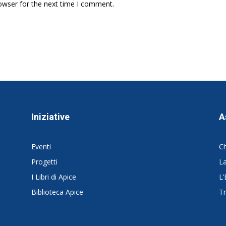
owser for the next time I comment.
Iniziative
A
Eventi
C
Progetti
La
I Libri di Apice
L’
Biblioteca Apice
Tr