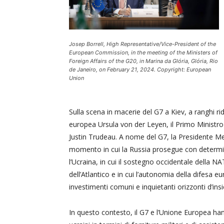
Josep Borrell, High Representative/Vice-President of the
European Commission, in the meeting of the Ministers of
Foreign Affairs of the G20, in Marina da Glória, Glória, Rio
de Janeiro, on February 21, 2024. Copyright: European
Union
Sulla scena in macerie del G7 a Kiev, a ranghi r
europea Ursula von der Leyen, il Primo Ministr
Justin Trudeau. A nome del G7, la Presidente Mel
momento in cui la Russia prosegue con determina
l’Ucraina, in cui il sostegno occidentale della NA
dell’Atlantico e in cui l’autonomia della difesa e
investimenti comuni e inquietanti orizzonti d’ins
In questo contesto, il G7 e l’Unione Europea han