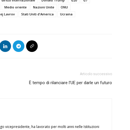
diritto internazionale
Donald Trump
G20
G7
Medio oriente
Nazioni Unite
ONU
ej Lavrov
Stati Uniti d'America
Ucraina
Articolo successivo
È tempo di rilanciare l’UE per darle un futuro
ngo vicepresidente, ha lavorato per molti anni nelle Istituzioni