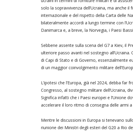
ucraini in termini di forniture militari e di assis
solo la sopravvivenza dell’Ucraina, ma anche il fut
internazionale e del rispetto della Carta delle N
bilateralmente accordi a lungo termine con l’Ucrai
Danimarca e, a breve, la Norvegia, i Paesi Bassi, 
Sebbene assente sulla scena del G7 a Kiev, il P
ulteriore passo avanti nel sostegno all’Ucraina
di Capi di Stato e di Governo, essenzialmente eu
di un maggior coinvolgimento militare dell’Europ
L’ipotesi che l’Europa, già nel 2024, debba far f
Congresso, al sostegno militare dell’Ucraina, di
Significa infatti che i Paesi europei e l’Unione
accelerare il loro ritmo di consegna delle armi a K
Mentre le discussioni in Europa si tenevano sull
riunione dei Ministri degli esteri del G20 a Rio d