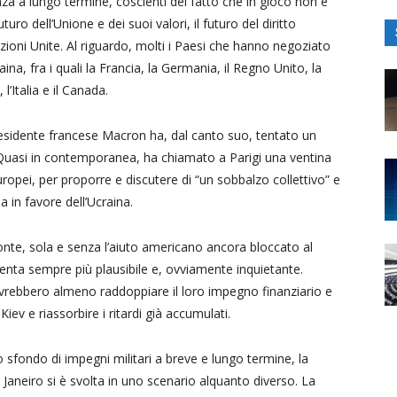
tenza a lungo termine, coscienti del fatto che in gioco non è
uro dell’Unione e dei suoi valori, il futuro del diritto
azioni Unite. Al riguardo, molti i Paesi che hanno negoziato
na, fra i quali la Francia, la Germania, il Regno Unito, la
l’Italia e il Canada.
residente francese Macron ha, dal canto suo, tentato un
. Quasi in contemporanea, ha chiamato a Parigi una ventina
ropei, per proporre e discutere di “un sobbalzo collettivo” e
a in favore dell’Ucraina.
ronte, sola e senza l’aiuto americano ancora bloccato al
venta sempre più plausibile e, ovviamente inquietante.
 dovrebbero almeno raddoppiare il loro impegno finanziario e
iev e riassorbire i ritardi già accumulati.
o sfondo di impegni militari a breve e lungo termine, la
e Janeiro si è svolta in uno scenario alquanto diverso. La