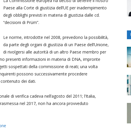
La Commissione europea ha deciso di deferire il nostro
Paese alla Corte di giustizia dell’UE per inadempimento
degli obblighi previsti in materia di giustizia dalle cd.
“decisioni di Prüm”.
Le norme, introdotte nel 2008, prevedono la possibilità,
da parte degli organi di giustizia di un Paese dell’Unione,
di rivolgersi alle autorità di un altro Paese membro per
sono presenti informazioni in materia di DNA, impronte
ggetti sospettati della commissione di reati; una volta
li inquirenti possono successivamente procedere
l contenuto dei dati.
nale di verifica cadeva nell’agosto del 2011; l’Italia,
 trasmessa nel 2017, non ha ancora provveduto
ione