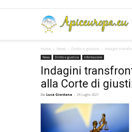
A
Home
News
Diritto e giustizia
Indagini transfro
News
Diritto e giustizia
Informazione
Indagini transfront
alla Corte di giust
Da
Luca Giordana
-
24 Luglio 2021