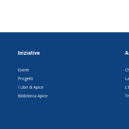
Iniziative
A
Eventi
C
Progetti
La
I Libri di Apice
L’
Biblioteca Apice
Tr