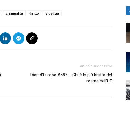
criminalità
diritto
giustizia
Articolo successivo
i
Diari d’Europa #487 – Chi è la più brutta del
reame nell’UE