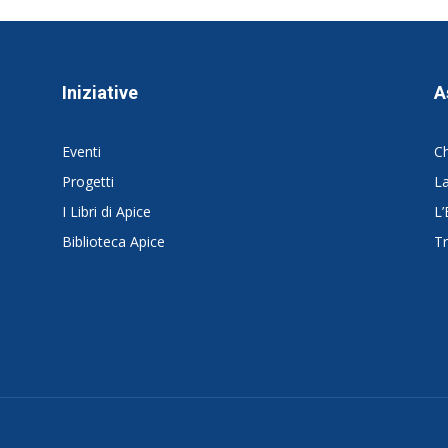
Iniziative
A
Eventi
C
Progetti
La
I Libri di Apice
L’
Biblioteca Apice
Tr