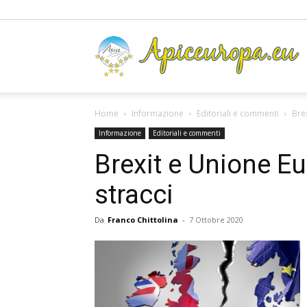
A
Home
Informazione
Editoriali e commenti
Bre
Informazione
Editoriali e commenti
Brexit e Unione Eu
stracci
Da
Franco Chittolina
-
7 Ottobre 2020