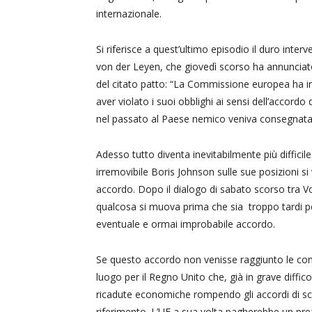
internazionale.
Si riferisce a quest’ultimo episodio il duro int
von der Leyen, che giovedì scorso ha annunciato
del citato patto: “La Commissione europea ha in
aver violato i suoi obblighi ai sensi dell’accor
nel passato al Paese nemico veniva consegnata la
Adesso tutto diventa inevitabilmente più difficil
irremovibile Boris Johnson sulle sue posizioni si
accordo. Dopo il dialogo di sabato scorso tra 
qualcosa si muova prima che sia troppo tardi pe
eventuale e ormai improbabile accordo.
Se questo accordo non venisse raggiunto le con
luogo per il Regno Unito che, già in grave diffic
ricadute economiche rompendo gli accordi di sc
riferimento. L’UE a sua volta pagherebbe un pr