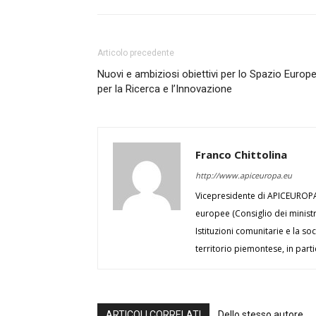
Articolo precedente
Nuovi e ambiziosi obiettivi per lo Spazio Europ
per la Ricerca e l’Innovazione
Franco Chittolina
http://www.apiceuropa.eu
Vicepresidente di APICEUROPA, 
europee (Consiglio dei minist
Istituzioni comunitarie e la soc
territorio piemontese, in part
ARTICOLI CORRELATI
Dello stesso autore