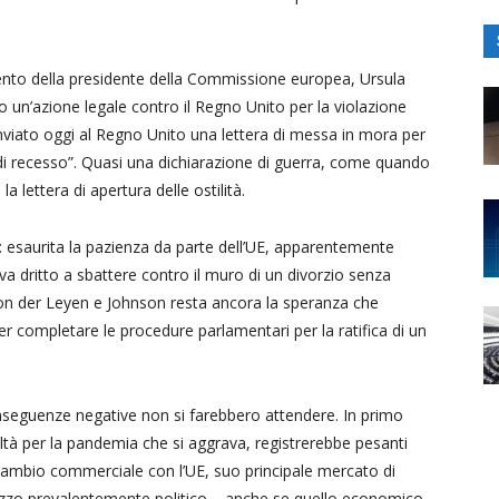
ervento della presidente della Commissione europea, Ursula
 un’azione legale contro il Regno Unito per la violazione
viato oggi al Regno Unito una lettera di messa in mora per
do di recesso”. Quasi una dichiarazione di guerra, come quando
 lettera di apertura delle ostilità.
e: esaurita la pazienza da parte dell’UE, apparentemente
 va dritto a sbattere contro il muro di un divorzio senza
Von der Leyen e Johnson resta ancora la speranza che
r completare le procedure parlamentari per la ratifica di un
seguenze negative non si farebbero attendere. In primo
oltà per la pandemia che si aggrava, registrerebbe pesanti
ambio commerciale con l’UE, suo principale mercato di
ezzo prevalentemente politico – anche se quello economico