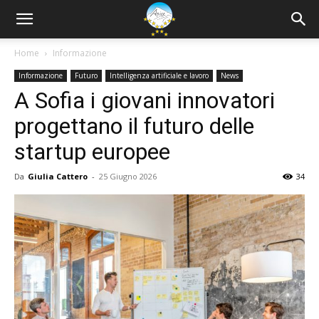
Home
Informazione
Informazione
Futuro
Intelligenza artificiale e lavoro
News
A Sofia i giovani innovatori
progettano il futuro delle
startup europee
Da
Giulia Cattero
-
25 Giugno 2026
34