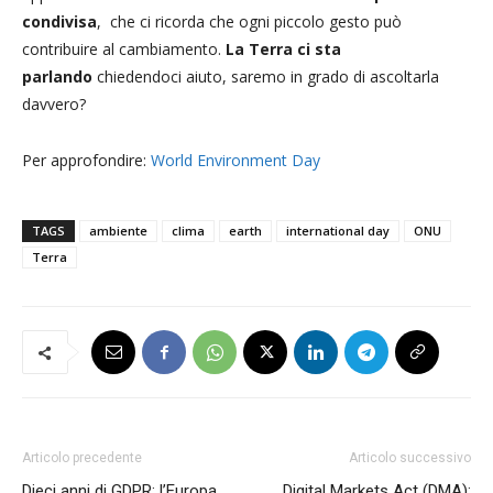
condivisa
, che ci ricorda che ogni piccolo gesto può
contribuire al cambiamento.
La Terra ci sta
parlando
chiedendoci aiuto, saremo in grado di ascoltarla
davvero?
Per approfondire:
World Environment Day
TAGS
ambiente
clima
earth
international day
ONU
Terra
Articolo precedente
Articolo successivo
Dieci anni di GDPR: l’Europa
Digital Markets Act (DMA):