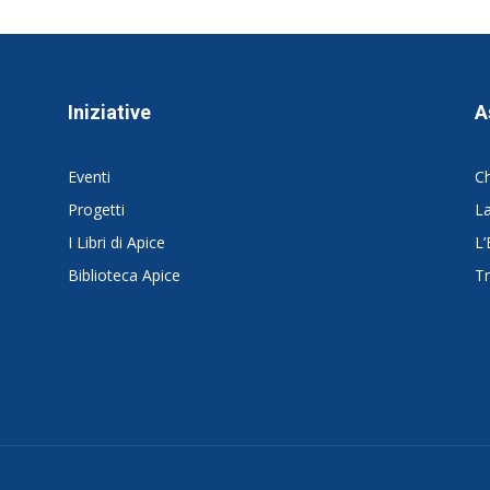
Iniziative
A
Eventi
C
Progetti
La
I Libri di Apice
L’
Biblioteca Apice
Tr