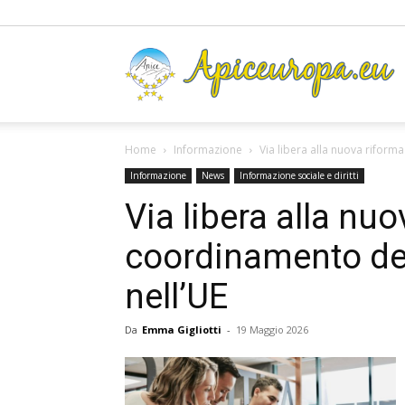
A
Home
Informazione
Via libera alla nuova riform
Informazione
News
Informazione sociale e diritti
Via libera alla nuo
coordinamento del
nell’UE
Da
Emma Gigliotti
-
19 Maggio 2026