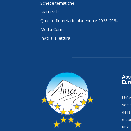
Schede tematiche
Mattarella
Quadro finanziario pluriennale 2028-2034
Media Corner
Inviti alla lettura
Ass
Eur
Un’a
socie
dell
e co
un’at