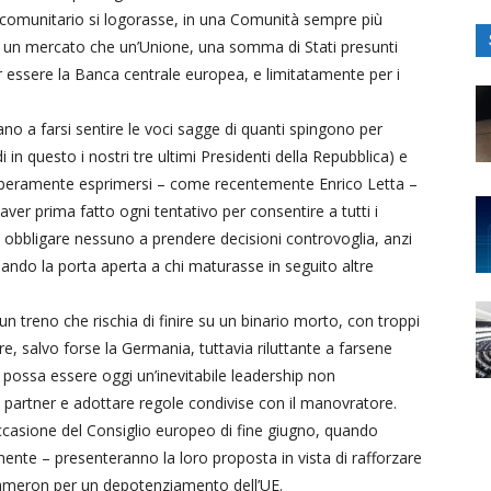
o comunitario si logorasse, in una Comunità sempre più
un mercato che un’Unione, una somma di Stati presunti
er essere la Banca centrale europea, e limitatamente per i
no a farsi sentire le voci sagge di quanti spingono per
 in questo i nostri tre ultimi Presidenti della Repubblica) e
liberamente esprimersi – come recentemente Enrico Letta –
aver prima fatto ogni tentativo per consentire a tutti i
obbligare nessuno a prendere decisioni controvoglia, anzi
iando la porta aperta a chi maturasse in seguito altre
 treno che rischia di finire su un binario morto, con troppi
, salvo forse la Germania, tuttavia riluttante a farsene
 possa essere oggi un’inevitabile leadership non
partner e adottare regole condivise con il manovratore.
ccasione del Consiglio europeo di fine giugno, quando
nte – presenteranno la loro proposta in vista di rafforzare
 Cameron per un depotenziamento dell’UE.