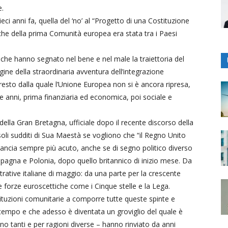
e.
ci anni fa, quella del ‘no’ al “Progetto di una Costituzione
 che della prima Comunità europea era stata tra i Paesi
o che hanno segnato nel bene e nel male la traiettoria del
gine della straordinaria avventura dell’integrazione
rresto dalla quale l’Unione Europea non si è ancora ripresa,
e anni, prima finanziaria ed economica, poi sociale e
della Gran Bretagna, ufficiale dopo il recente discorso della
soli sudditi di Sua Maestà se vogliono che “il Regno Unito
 pancia sempre più acuto, anche se di segno politico diverso
 Spagna e Polonia, dopo quello britannico di inizio mese. Da
ative italiane di maggio: da una parte per la crescente
due forze euroscettiche come i Cinque stelle e la Lega.
Istituzioni comunitarie a comporre tutte queste spinte e
 tempo e che adesso è diventata un groviglio del quale è
sono tanti e per ragioni diverse – hanno rinviato da anni