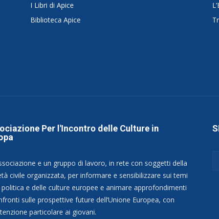
I Libri di Apice
L’
Biblioteca Apice
Tr
ociazione Per l'Incontro delle Culture in
S
opa
ssociazione e un gruppo di lavoro, in rete con soggetti della
tà civile organizzata, per informare e sensibilizzare sui temi
a politica e delle culture europee e animare approfondimenti
nfronti sulle prospettive future dell’Unione Europea, con
tenzione particolare ai giovani.