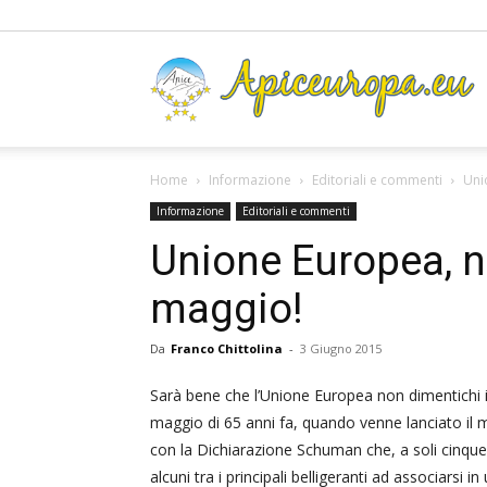
A
Home
Informazione
Editoriali e commenti
Uni
Informazione
Editoriali e commenti
Unione Europea, 
maggio!
Da
Franco Chittolina
-
3 Giugno 2015
Sarà bene che l’Unione Europea non dimentichi i
maggio di 65 anni fa, quando venne lanciato il 
con la Dichiarazione Schuman che, a soli cinque
alcuni tra i principali belligeranti ad associarsi i