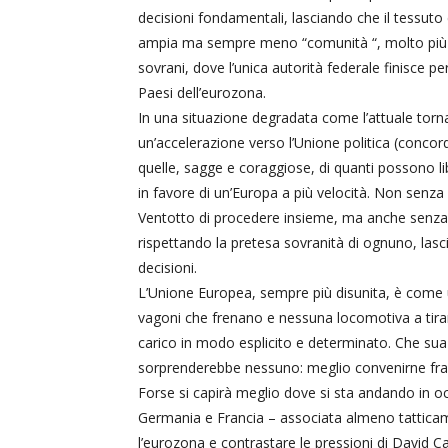
decisioni fondamentali, lasciando che il tessut
ampia ma sempre meno “comunità “, molto più 
sovrani, dove l’unica autorità federale finisce p
Paesi dell’eurozona.
In una situazione degradata come l’attuale torna
un’accelerazione verso l’Unione politica (concordi
quelle, sagge e coraggiose, di quanti possono 
in favore di un’Europa a più velocità. Non senza 
Ventotto di procedere insieme, ma anche senza 
rispettando la pretesa sovranità di ognuno, lasc
decisioni.
L’Unione Europea, sempre più disunita, è come un
vagoni che frenano e nessuna locomotiva a tirare
carico in modo esplicito e determinato. Che sua
sorprenderebbe nessuno: meglio convenirne fra 
Forse si capirà meglio dove si sta andando in o
Germania e Francia – associata almeno tatticame
l’eurozona e contrastare le pressioni di David