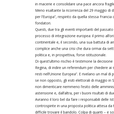
in macerie e consolidare una pace ancora fragil
Meno esaltante la ricorrenza del 29 maggio di die
per l’Europa”, respinto da quella stessa Francia
fondatori.
Questi, due tra gli eventi importanti del passat
processo di integrazione europea: il primo all’ori
continentale e, il secondo, una sua battuta di a
complice anche una crisi che dura ormai da sett
politica e, in prospettiva, forse istituzionale.
Di quest’ultimo rischio è testimone la decisione 
Regina, di indire un referendum per chiedere ai 
resti nell’Unione Europea”. E rivelano un mal di
se non opposto, gli esiti elettorali di maggio in
non dimenticare nemmeno l’esito delle amministr
astensione e, dall’altra, per i buoni risultati di 
Avranno il loro bel da fare i responsabili delle 
controspinte in una proposta politica attesa da
difficile trovare il bandolo. Colpa di quanti – e 