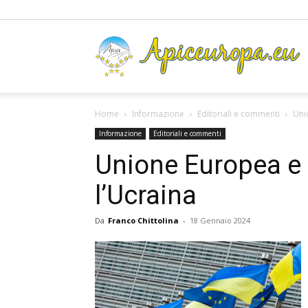
A
Home
Informazione
Editoriali e commenti
Uni
Informazione
Editoriali e commenti
Unione Europea e l
l’Ucraina
Da
Franco Chittolina
-
18 Gennaio 2024