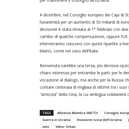
per mantenere il sostegno all’Ucraina.
A dicembre, nel Consiglio europeo dei Capi di S
l’unanimità per un aumento di 50 miliardi di euro 
decisione è stata rinviata al 1° febbraio con due 
cambio di qualche compensazione, oppure l’UE 
interverranno ciascuno con quote ripartite a liv
bilanci, come nel caso dell’Italia.
Benvenuta sarebbe una terza, più decisiva opzione
chiaro interesse per entrambe le parti: per le de
vocazione al dialogo, ma anche per la Russia che
contare centinaia di migliaia di vittime tra i suo
“amicizia” della Cina, la cui ambigua solidarietà 
TAGS
Alleanza Atlantica (NATO)
Consiglio europ
Guerra in Ucraina
Invasione russa dell'Ucraina
veto
Viktor Orban