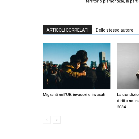
territorio piemontese, in part
ARTICOLI CORRELATI
Dello stesso autore
Migranti nell’UE: invasori e invasati
La condizion
diritto nel 
2034