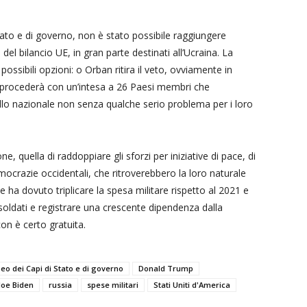
tato e di governo, non è stato possibile raggiungere
del bilancio UE, in gran parte destinati all’Ucraina. La
possibili opzioni: o Orban ritira il veto, ovviamente in
procederà con un’intesa a 26 Paesi membri che
ello nazionale non senza qualche serio problema per i loro
, quella di raddoppiare gli sforzi per iniziative di pace, di
mocrazie occidentali, che ritroverebbero la loro naturale
 ha dovuto triplicare la spesa militare rispetto al 2021 e
i soldati e registrare una crescente dipendenza dalla
con è certo gratuita.
eo dei Capi di Stato e di governo
Donald Trump
Joe Biden
russia
spese militari
Stati Uniti d'America