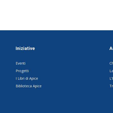
Iniziative
A
Eventi
C
Progetti
La
I Libri di Apice
L’
Biblioteca Apice
Tr