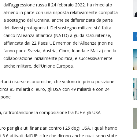
dall’aggressione russa il 24 febbraio 2022, ha rimediato
almeno in parte con una risposta relativamente compatta
a sostegno dell’Ucraina, anche se differenziata da parte
dei diversi protagonisti. Del sostegno militare si è fatta
carico l’Alleanza atlantica (NATO) a guida statunitense,
affiancata dai 22 Paesi UE membri dell’Alleanza (non ne
fanno parte Svezia, Austria, Cipro, Irlanda e Malta) con la
collaborazione inizialmente politica, e successivamente
anche militare, dell’Unione Europea.
rtanti risorse economiche, che vedono in prima posizione
irca 85 miliardi di euro, gli USA con 49 miliardi e con 24
ppone.
 raffrontandone la composizione tra l’UE e gli USA.
uro per gli aiuti finanziari contro i 25 degli USA, i quali hanno
dei 5,6 attivati dall’UE: cifre che dicono anche quali sono state