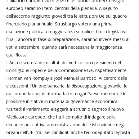
Il bilancio europeo 2014-2020 e le conclusioni del Consiglio
europeo saranno i temi centrali della plenaria. A seguito
dell’accordo raggiunto giovedì tra le istituzioni Ue sul quadro
finanziario pluriannuale, Strasburgo voterà una prima
risoluzione politica a maggioranza semplice. I testi legislativi
finali, ancora in fase di preparazione, saranno invece messi ai
voti a settembre, quando sarà necessaria la maggioranza
qualificata.
L’Aula discuterà dei risultati del vertice con i presidenti del
Consiglio europeo e della Commissione Ue, rispettivamente
Herman Van Rompuy e José Manuel Barroso. Al centro delle
discussioni l’Unione bancaria, la disoccupazione giovanile, le
raccomandazioni di riforma fatte a ogni Paese membro e le
prossime iniziative in materia di governance economica.
Martedì il Parlamento eleggerà a scrutinio segreto il nuovo
Mediatore europeo, che ha il compito di indagare sulle
denunce per cattiva amministrazione delle istituzioni e degli
organi dell’UE (tra i sei candidati anche l’eurodeputato leghista