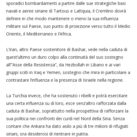
sporadici bombardamenti a partire dalle sue strategiche basi
navali e aeree siriane di Tartous e Lattquia, il Cremlino dovrà
definire in che modo mantenere o meno la sua influenza
militare sul Paese, suo punto di proiezione verso tutto il Medio
Oriente, il Mediterraneo e l’Africa.
L’Iran, altro Paese sostenitore di Bashar, vede nella caduta di
quest’ultimo un duro colpo alla continuità del suo sostegno
all’”Asse della Resistenza”, da Hezbollah in Libano e ai vari
gruppi sciiti in Iraq e Yemen, sostegno che mira in particolare a
contrastare l’influenza e la presenza di Israele nella regione.
La Turchia invece, che ha sostenuto i ribelli e potrà esercitare
una certa influenza su di loro, esce senz’altro rafforzata dalla
caduta di Bashar, soprattutto nella prospettiva di rafforzare la
sua politica nei confronti dei curdi nel Nord della Siria. Senza
contare che Ankara ha dato asilo a più di tre milioni di rifugiati
siriani, ora desiderosi di rientrare in patria.