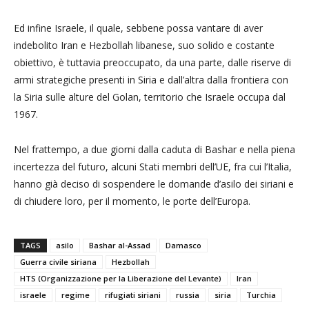
Ed infine Israele, il quale, sebbene possa vantare di aver
indebolito Iran e Hezbollah libanese, suo solido e costante
obiettivo, è tuttavia preoccupato, da una parte, dalle riserve di
armi strategiche presenti in Siria e dall’altra dalla frontiera con
la Siria sulle alture del Golan, territorio che Israele occupa dal
1967.
Nel frattempo, a due giorni dalla caduta di Bashar e nella piena
incertezza del futuro, alcuni Stati membri dell’UE, fra cui l’Italia,
hanno già deciso di sospendere le domande d’asilo dei siriani e
di chiudere loro, per il momento, le porte dell’Europa.
TAGS
asilo
Bashar al-Assad
Damasco
Guerra civile siriana
Hezbollah
HTS (Organizzazione per la Liberazione del Levante)
Iran
israele
regime
rifugiati siriani
russia
siria
Turchia