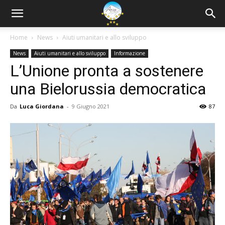
Home
News
Aiuti umanitari e allo sviluppo
News
Aiuti umanitari e allo sviluppo
Informazione
L’Unione pronta a sostenere
una Bielorussia democratica
Da
Luca Giordana
-
9 Giugno 2021
87