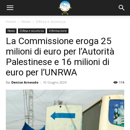
Home
News
Difesa e sicurezza
News
Difesa e sicurezza
Informazione
La Commissione eroga 25
milioni di euro per l’Autorità
Palestinese e 16 milioni di
euro per l’UNRWA
Da
Denise Arneodo
-
10 Giugno 2024
114