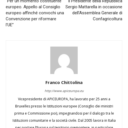
“Per un momento costituente
Il Presidente della Repubblica
europeo. Appello al Consiglio
Sergio Mattarella in occasione
europeo affinché convochi una
dell’Assemblea Generale di
Convenzione per riformare
Confagricoltura
l’UE”
Franco Chittolina
http://www.apiceuropa.eu
Vicepresidente di APICEUROPA, ha lavorato per 25 anni a
Bruxelles presso le Istituzioni europee (Consiglio dei ministri
prima e Commissione poi), impegnandosi per il dialogo tra le
Istituzioni comunitarie e la società civile. Dal 2005 lavora in Italia
per portare l’Europa sul territorio piemontese, in particolare