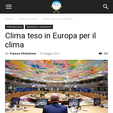
Home
Informazione
Editoriali e commenti
Informazione
Editoriali e commenti
Clima teso in Europa per il
clima
Da
Franco Chittolina
-
30 Maggio 2021
104