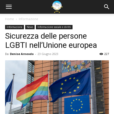
Home
Informazione
Informazione
News
Informazione sociale e diritti
Sicurezza delle persone
LGBTI nell’Unione europea
Da
Denise Arneodo
-
23 Giugno 2023
227