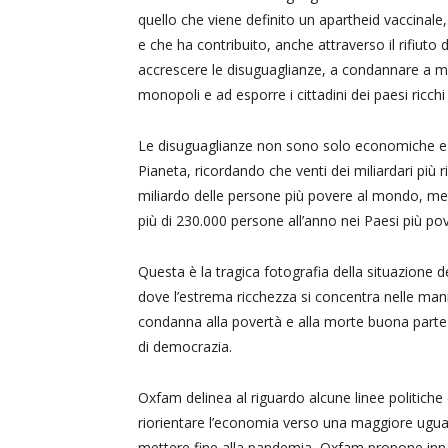
quello che viene definito un apartheid vaccinale,
e che ha contribuito, anche attraverso il rifiuto
accrescere le disuguaglianze, a condannare a mor
monopoli e ad esporre i cittadini dei paesi ricchi
Le disuguaglianze non sono solo economiche e il
Pianeta, ricordando che venti dei miliardari più 
miliardo delle persone più povere al mondo, ment
più di 230.000 persone all’anno nei Paesi più pov
Questa è la tragica fotografia della situazione 
dove l’estrema ricchezza si concentra nelle man
condanna alla povertà e alla morte buona parte 
di democrazia.
Oxfam delinea al riguardo alcune linee politiche 
riorientare l’economia verso una maggiore uguagli
mettere fine alla pandemia, Oxfam propone innan