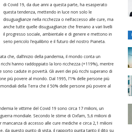
di Covid 19, da due anni a questa parte, ha esasperato
questa tendenza, mettendo in luce non solo le
disuguaglianze nella ricchezza o nell’accesso alle cure, ma
anche tutte quelle disuguaglianze che frenano a vari livelli
il progresso sociale, ambientale e di genere e mettono in
serio pericolo l’equilibrio e il futuro del nostro Pianeta.
ta che, dall’inizio della pandemia, il mondo conta un
più ricchi hanno raddoppiato la loro ricchezza (+119%), mentre
e sono cadute in povertà. Gli averi dei più ricchi superano di
rsone più povere al mondo. Dal 1995, l’1% delle persone più
e mondiali della Terra che il 50% delle persone più povere al
andemia le vittime del Covid 19 sono circa 17 milioni, un
guerra mondiale. Secondo le stime di Oxfam, 5,6 milioni di
 mancanza di accesso alle cure mediche e circa 2,1 milioni
da questo punto di vista, il rapporto punta tanto il dito su