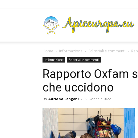
A
Home
Informazione
Editoriali e commenti
Rap
Informazione
Editoriali e commenti
Rapporto Oxfam s
che uccidono
Da
Adriana Longoni
-
19 Gennaio 2022