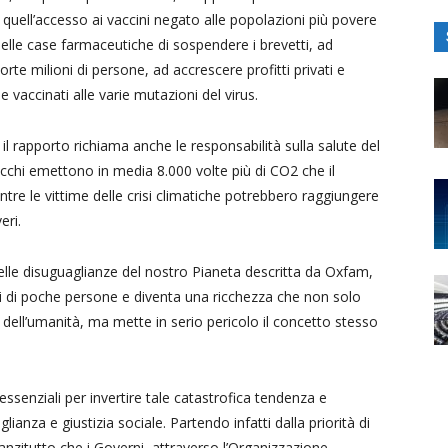
 quell’accesso ai vaccini negato alle popolazioni più povere
 delle case farmaceutiche di sospendere i brevetti, ad
te milioni di persone, ad accrescere profitti privati e
 e vaccinati alle varie mutazioni del virus.
 rapporto richiama anche le responsabilità sulla salute del
ricchi emettono in media 8.000 volte più di CO2 che il
re le vittime delle crisi climatiche potrebbero raggiungere
eri.
delle disuguaglianze del nostro Pianeta descritta da Oxfam,
i di poche persone e diventa una ricchezza che non solo
dell’umanità, ma mette in serio pericolo il concetto stesso
essenziali per invertire tale catastrofica tendenza e
anza e giustizia sociale. Partendo infatti dalla priorità di
zitutto che i Governi, attraverso l’Organizzazione