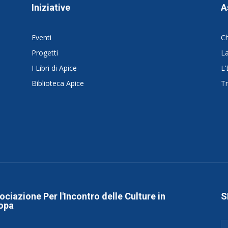
Iniziative
A
Eventi
C
Progetti
La
I Libri di Apice
L’
Biblioteca Apice
Tr
ociazione Per l'Incontro delle Culture in
S
opa