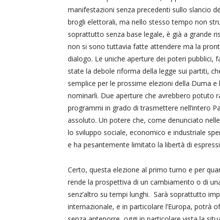
manifestazioni senza precedenti sullo slancio del
brogli elettorali, ma nello stesso tempo non stru
soprattutto senza base legale, è già a grande ri
non si sono tuttavia fatte attendere ma la pronta
dialogo. Le uniche aperture dei poteri pubblici, 
state la debole riforma della legge sui partiti, 
semplice per le prossime elezioni della Duma e la
nominarli. Due aperture che avrebbero potuto rapp
programmi in grado di trasmettere nell’intero Pa
assoluto. Un potere che, come denunciato nelle 
lo sviluppo sociale, economico e industriale spera
e ha pesantemente limitato la libertà di espress
Certo, questa elezione al primo turno e per quan
rende la prospettiva di un cambiamento o di una 
senz’altro su tempi lunghi. Sarà soprattutto im
internazionale, e in particolare l’Europa, potrà o
senza anteporre, oggi in particolare vista la sit