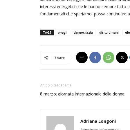
interessi energetici che le hanno sempre fatto chi
fondamentali che speriamo, possa continuare ad
TAGS
brogli
democrazia
diritti umani
ele
Share
Articolo precedente
8 marzo: giornata internazionale della donna
Adriana Longoni
http://www.apiceuropa.eu