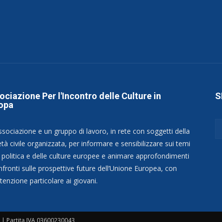
ociazione Per l'Incontro delle Culture in
S
opa
ssociazione e un gruppo di lavoro, in rete con soggetti della
tà civile organizzata, per informare e sensibilizzare sui temi
a politica e delle culture europee e animare approfondimenti
nfronti sulle prospettive future dell’Unione Europea, con
tenzione particolare ai giovani.
| Partita IVA 03600230043