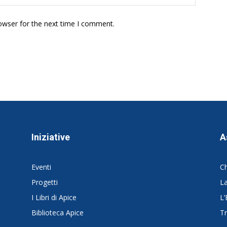
owser for the next time I comment.
Iniziative
A
Eventi
C
Progetti
La
I Libri di Apice
L’
Biblioteca Apice
Tr