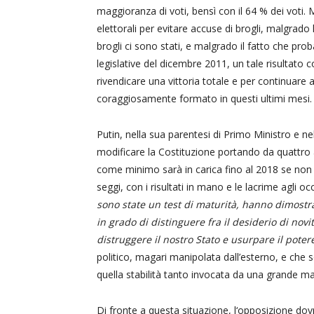
maggioranza di voti, bensì con il 64 % dei voti. M
elettorali per evitare accuse di brogli, malgrad
brogli ci sono stati, e malgrado il fatto che pro
legislative del dicembre 2011, un tale risultato 
rivendicare una vittoria totale e per continuare a
coraggiosamente formato in questi ultimi mesi.
Putin, nella sua parentesi di Primo Ministro e nel
modificare la Costituzione portando da quattro a
come minimo sarà in carica fino al 2018 se non 
seggi, con i risultati in mano e le lacrime agli 
sono state un test di maturità, hanno dimostra
in grado di distinguere fra il desiderio di novi
distruggere il nostro Stato e usurpare il poter
politico, magari manipolata dall’esterno, e che s
quella stabilità tanto invocata da una grande ma
Di fronte a questa situazione, l‘opposizione dov