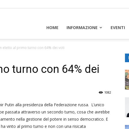
piceuropa
HOME
INFORMAZIONE
EVENTI
in eletto al primo turno con 64% dei voti
imo turno con 64% dei
1082
imir Putin alla presidenza della Federazione russa. L’unico
rebbe passata attraverso un secondo turno, cosa che avrebbe
biamento nella gestione del potere in senso democratico. E
n ha vinto al primo turno e non con una risicata