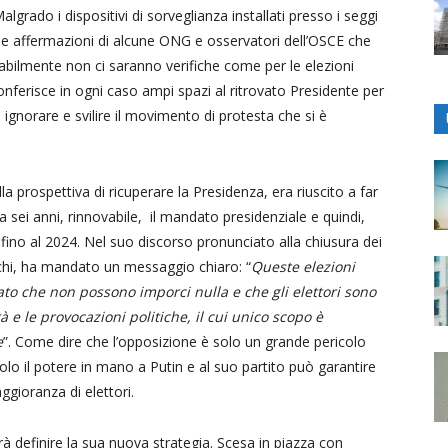
algrado i dispositivi di sorveglianza installati presso i seggi
o le affermazioni di alcune ONG e osservatori dell’OSCE che
babilmente non ci saranno verifiche come per le elezioni
conferisce in ogni caso ampi spazi al ritrovato Presidente per
 ignorare e svilire il movimento di protesta che si è
la prospettiva di ricuperare la Presidenza, era riuscito a far
 sei anni, rinnovabile, il mandato presidenziale e quindi,
fino al 2024. Nel suo discorso pronunciato alla chiusura dei
occhi, ha mandato un messaggio chiaro: “
Queste elezioni
to che non possono imporci nulla e che gli elettori sono
tà e le provocazioni politiche, il cui unico scopo è
e
”. Come dire che l’opposizione è solo un grande pericolo
olo il potere in mano a Putin e al suo partito può garantire
ggioranza di elettori.
rà definire la sua nuova strategia. Scesa in piazza con