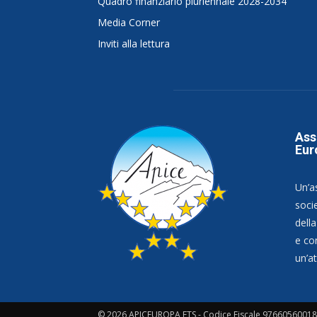
Quadro finanziario pluriennale 2028-2034
Media Corner
Inviti alla lettura
Ass
Eur
Un’a
socie
dell
e co
un’at
© 2026 APICEUROPA ETS - Codice Fiscale 97660560018 