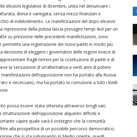
le elezioni legislative di dicembre, unita nel denunciare i
tturata, divisa e variegata, senza mezzi finanziari e
schio di indebolimento. Le manifestazioni del dopo elezioni
 repressione della polizia lascia presagire tempi duri per un
fatte su pressione delle precedenti manifestazioni, sono
che permette una registrazione dei nuovi partiti in modo più
 decisione di eleggere i governatori delle regioni invece di
resentare fragili terreni per la costituzione di partiti e di
ese la sensazione di un’alternativa a venti anni di potere
manifestazioni dell’opposizione non ha portato alla Russia
to e necessario, ma ha portato la corruzione a tutti i livelli
ione.
to possa essere stata ottenuta attraverso brogli vari,
strutturazione dell’opposizione alquanto difficile e
portante capire quale sarà il sostegno che la comunità
ffrire alla prospettiva di un possibile percorso democratico,
uazione che si sta sviluppando in Medio oriente, quegli