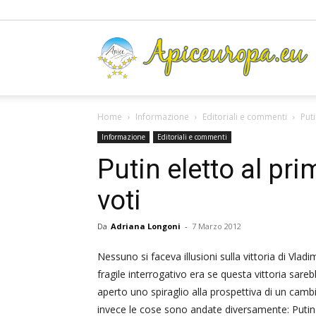
A
Home
Informazione
Editoriali e commenti
Put
Informazione
Editoriali e commenti
Putin eletto al pr
voti
Da
Adriana Longoni
-
7 Marzo 2012
Nessuno si faceva illusioni sulla vittoria di Vlad
fragile interrogativo era se questa vittoria sa
aperto uno spiraglio alla prospettiva di un cam
invece le cose sono andate diversamente
: Puti