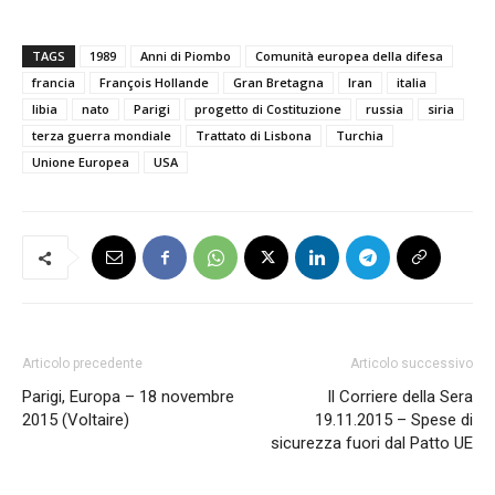
TAGS
1989
Anni di Piombo
Comunità europea della difesa
francia
François Hollande
Gran Bretagna
Iran
italia
libia
nato
Parigi
progetto di Costituzione
russia
siria
terza guerra mondiale
Trattato di Lisbona
Turchia
Unione Europea
USA
Articolo precedente
Articolo successivo
Parigi, Europa – 18 novembre
Il Corriere della Sera
2015 (Voltaire)
19.11.2015 – Spese di
sicurezza fuori dal Patto UE