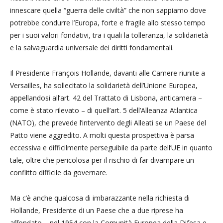
innescare quella “guerra delle civiltà” che non sappiamo dove
potrebbe condurre l’Europa, forte e fragile allo stesso tempo
per i suoi valori fondativi, tra i quali la tolleranza, la solidarietà
e la salvaguardia universale dei diritti fondamentali.
Il Presidente François Hollande, davanti alle Camere riunite a
Versailles, ha sollecitato la solidarietà dell’Unione Europea,
appellandosi all’art. 42 del Trattato di Lisbona, anticamera –
come è stato rilevato – di quell’art. 5 dell’Alleanza Atlantica
(NATO), che prevede l’intervento degli Alleati se un Paese del
Patto viene aggredito. A molti questa prospettiva è parsa
eccessiva e difficilmente perseguibile da parte dell’UE in quanto
tale, oltre che pericolosa per il rischio di far divampare un
conflitto difficile da governare.
Ma c’è anche qualcosa di imbarazzante nella richiesta di
Hollande, Presidente di un Paese che a due riprese ha
affondato – nel 1954 con la Comunità Europea della Difesa e