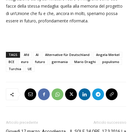
facce della stessa medaglia: quella alla memoria del progetto
di un’Unione che fu e che, ancora in molti, speriamo possa
essere in futuro, profondamente riformata.
TAGS
Afd
Al
Alternative für Deutschland
Angela Merkel
BCE
euro
futuro
germania
Mario Draghi
populismo
Turchia
UE
Articolo precedente
Articolo successivo
Giovedì 17 marzo: Accoglienza
IL SOLE 24 ORE, 17.3.2016 La