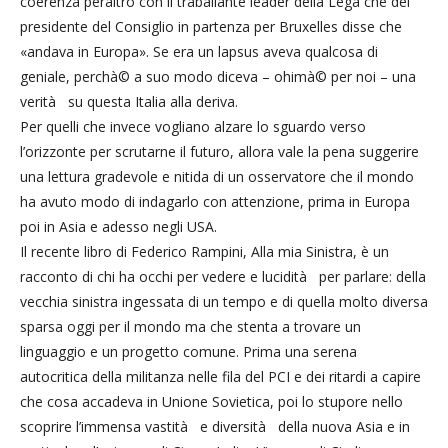
coerenza peraltro con il traballante leader della Lega che del
presidente del Consiglio in partenza per Bruxelles disse che
«andava in Europa». Se era un lapsus aveva qualcosa di
geniale, perchà© a suo modo diceva – ohimà© per noi – una
verità su questa Italia alla deriva.
Per quelli che invece vogliano alzare lo sguardo verso
l’orizzonte per scrutarne il futuro, allora vale la pena suggerire
una lettura gradevole e nitida di un osservatore che il mondo
ha avuto modo di indagarlo con attenzione, prima in Europa
poi in Asia e adesso negli USA.
Il recente libro di Federico Rampini, Alla mia Sinistra, è un
racconto di chi ha occhi per vedere e lucidità per parlare: della
vecchia sinistra ingessata di un tempo e di quella molto diversa
sparsa oggi per il mondo ma che stenta a trovare un
linguaggio e un progetto comune. Prima una serena
autocritica della militanza nelle fila del PCI e dei ritardi a capire
che cosa accadeva in Unione Sovietica, poi lo stupore nello
scoprire l’immensa vastità e diversità della nuova Asia e in