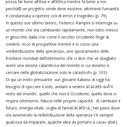
possa far bene all’Asia e all’Africa mentre fa bene a noi;
perchà© un progetto simile deve esistere, altrimenti l’umanità
è condannata a ripetere cicli di errori e tragedie» (p. 79).
In questo suo ultimo lavoro, Federico Rampini si interroga su
un mondo che sta cambiando rapidamente, non tutto messo
in ginocchio dalla crisi come il vecchio Occidente finge di
credere, ricco di prospettive mentre è in corso una
«redistribuzione della speranza», uno spostamento delle
frontiere mondiali dell’ottimismo che ci dice che «è sbagliato
avere una visione calamitosa del mondo in cui viviamo e
cercare nella globalizzazione solo le catastrofi» (p. 103).
Di qui un invito pressante: «un giovane italiano di oggi ha
bisogno di spiccare il volo, andare a vedere à¢à¢â€š¬à‹Å“il
resto del mondo’, quello che non è Occidente, quello dove si
respira ottimismo, fiducia nelle proprie capacità di cambiare il
futuro, energia vitale, voglia di fareà¢à¢â€š¬à‚¦Nei paesi dove
sta avvenendo la redistribuzione della speranza c’è sempre
qualcosa da imparare, qualche idea da portarsi a casa» (ibid.).