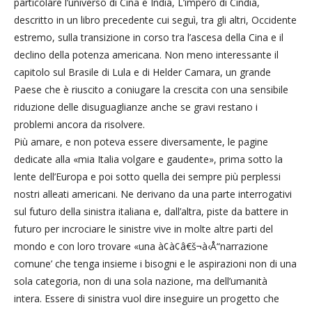
particolare l’universo di Cina e India, L’impero di Cindia,
descritto in un libro precedente cui seguì, tra gli altri, Occidente
estremo, sulla transizione in corso tra l’ascesa della Cina e il
declino della potenza americana. Non meno interessante il
capitolo sul Brasile di Lula e di Helder Camara, un grande
Paese che è riuscito a coniugare la crescita con una sensibile
riduzione delle disuguaglianze anche se gravi restano i
problemi ancora da risolvere.
Più amare, e non poteva essere diversamente, le pagine
dedicate alla «mia Italia volgare e gaudente», prima sotto la
lente dell’Europa e poi sotto quella dei sempre più perplessi
nostri alleati americani. Ne derivano da una parte interrogativi
sul futuro della sinistra italiana e, dall’altra, piste da battere in
futuro per incrociare le sinistre vive in molte altre parti del
mondo e con loro trovare «una à¢à¢â€š¬à‹Å“narrazione
comune’ che tenga insieme i bisogni e le aspirazioni non di una
sola categoria, non di una sola nazione, ma dell’umanità
intera. Essere di sinistra vuol dire inseguire un progetto che