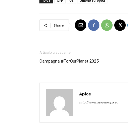
TAGS
QFP
UE
Unione Europea
Share
Articolo precedente
Campagna #ForOurPlanet 2025
Apice
http://www.apiceuropa.eu