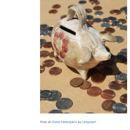
Foto di
Diane Helentjaris
su
Unsplash