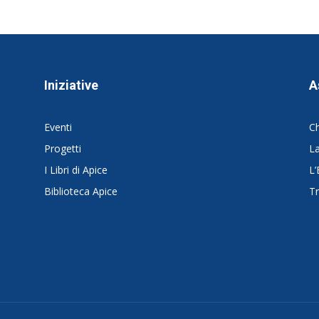
Iniziative
A
Eventi
C
Progetti
La
I Libri di Apice
L’
Biblioteca Apice
Tr