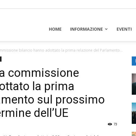
piceuropa
HOME
INFORMAZIONE
EVENTI
ommissione bilancio hanno adottato la prima relazione del Parlamento...
lla commissione
ottato la prima
lamento sul prossimo
ermine dell’UE
73