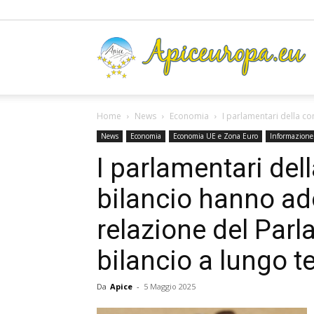
A
Home
News
Economia
I parlamentari della c
News
Economia
Economia UE e Zona Euro
Informazione
I parlamentari de
bilancio hanno ad
relazione del Par
bilancio a lungo t
Da
Apice
-
5 Maggio 2025