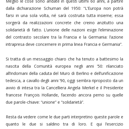
Meglio le cose sono andate in questi ultimi 60 anni, a partire
dalla dichiarazione Schuman del 1950: “L’Europa non potrà
farsi in una sola volta, né sarà costruita tutta insieme; essa
sorgerà da realizzazioni concrete che creino anzitutto una
solidarietà di fatto. L’unione delle nazioni esige l’eliminazione
del contrasto secolare tra la Francia e la Germania: l’azione
intrapresa deve concernere in prima linea Francia e Germania”.
Si tratta di un messaggio chiaro che ha tenuto a battesimo la
nascita della Comunità europea negli anni ’50: rilanciato
all’indomani della caduta del Muro di Berlino e dell’unificazione
tedesca, a cavallo degli anni ’90, oggi sembra riproposto da un
avvio di intesa tra la Cancelliera Angela Merkel e il Presidente
francese François Hollande, facendo ancora perno su quelle
due parole-chiave: “unione” e “solidarietà”.
Resta da vedere come le due parti interpretino queste parole e
quanto le due si saldino tra di loro. E qui l’esercizio