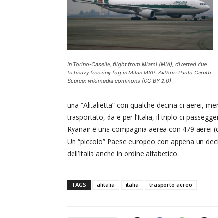
In Torino-Caselle, flight from Miami (MIA), diverted due
to heavy freezing fog in Milan MXP. Author: Paolo Cerutti
Source: wikimedia commons (CC BY 2.0)
una “Alitalietta” con qualche decina di aerei, me
trasportato, da e per l’Italia, il triplo di passegger
Ryanair è una compagnia aerea con 479 aerei (diec
Un “piccolo” Paese europeo con appena un decim
dell’Italia anche in ordine alfabetico.
TAGS
alitalia
italia
trasporto aereo