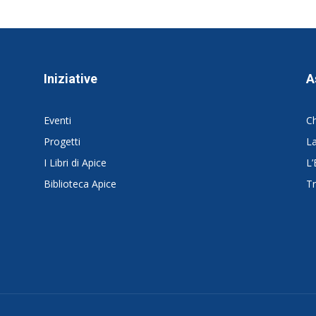
Iniziative
A
Eventi
C
Progetti
La
I Libri di Apice
L’
Biblioteca Apice
Tr