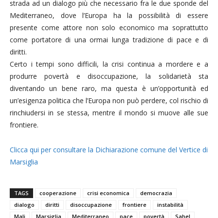
strada ad un dialogo più che necessario fra le due sponde del
Mediterraneo, dove l’Europa ha la possibilità di essere
presente come attore non solo economico ma soprattutto
come portatore di una ormai lunga tradizione di pace e di
diritti.
Certo i tempi sono difficili, la crisi continua a mordere e a
produrre povertà e disoccupazione, la solidarietà sta
diventando un bene raro, ma questa è un’opportunità ed
un’esigenza politica che l’Europa non può perdere, col rischio di
rinchiudersi in se stessa, mentre il mondo si muove alle sue
frontiere.
Clicca qui per consultare la Dichiarazione comune del Vertice di
Marsiglia
TAGS
cooperazione
crisi economica
democrazia
dialogo
diritti
disoccupazione
frontiere
instabilità
Mali
Marsiglia
Mediterraneo
pace
povertà
Sahel