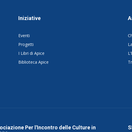
Iniziative
A
Eventi
C
Progetti
La
I Libri di Apice
L’
Biblioteca Apice
Tr
ociazione Per l'Incontro delle Culture in
S