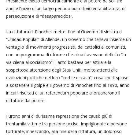
Presidente eletto democraticamente e al potere da soli tre
anni e l’inizio di un lungo periodo buio di violenta dittatura, di
persecuzioni e di “desaparecidos”.
La dittatura di Pinochet mette fine al Governo di sinistra di
“Unidad Popular” di Allende, un Governo che teneva insieme un
ventaglio di movimenti progressisti, dai cattolici ai comunisti,
con un programma di riforme che alcuni avevano definito “la
via cilena al socialismo”. Tanto bastava per attirare la
sospettosa attenzione degli Stati Uniti, molto attenti alle
evoluzioni politiche nel loro “cortile di casa”, cosa che li spinse
a sostenere il golpe e il governo di Pinochet fino al 1990, anno
in cui i risultati di un referendum popolare allontanarono il
dittatore dal potere.
Furono anni di durissima repressione che causò più di
trentamila vittime tra persone uccise, imprigionate e persone
torturate, innescando, alla fine della dittatura, un doloroso