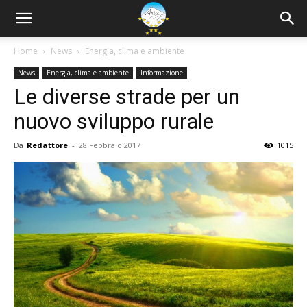
Home
News
Energia, clima e ambiente
News
Energia, clima e ambiente
Informazione
Le diverse strade per un
nuovo sviluppo rurale
Da
Redattore
-
28 Febbraio 2017
1015